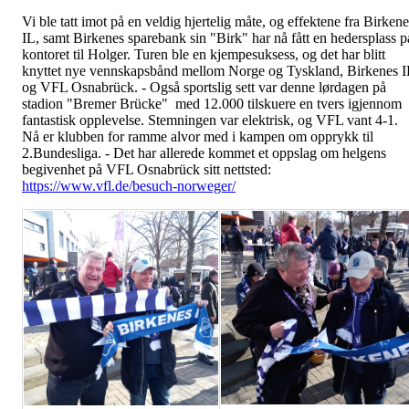
Vi ble tatt imot på en veldig hjertelig måte, og effektene fra Birkene
IL, samt Birkenes sparebank sin "Birk" har nå fått en hedersplass p
kontoret til Holger. Turen ble en kjempesuksess, og det har blitt
knyttet nye vennskapsbånd mellom Norge og Tyskland, Birkenes I
og VFL Osnabrück. - Også sportslig sett var denne lørdagen på
stadion "Bremer Brücke" med 12.000 tilskuere en tvers igjennom
fantastisk opplevelse. Stemningen var elektrisk, og VFL vant 4-1.
Nå er klubben for ramme alvor med i kampen om opprykk til
2.Bundesliga. - Det har allerede kommet et oppslag om helgens
begivenhet på VFL Osnabrück sitt nettsted:
https://www.vfl.de/besuch-norweger/