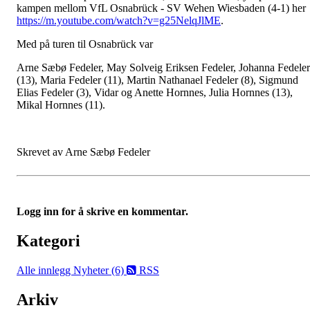
kampen mellom VfL Osnabrück - SV Wehen Wiesbaden (4-1) her
https://m.youtube.com/watch?v=g25NelqJlME
.
Med på turen til Osnabrück var
Arne Sæbø Fedeler, May Solveig Eriksen Fedeler, Johanna Fedeler
(13), Maria Fedeler (11), Martin Nathanael Fedeler (8), Sigmund
Elias Fedeler (3), Vidar og Anette Hornnes, Julia Hornnes (13),
Mikal Hornnes (11).
Skrevet av Arne Sæbø Fedeler
Logg inn for å skrive en kommentar.
Kategori
Alle innlegg
Nyheter (6)
RSS
Arkiv