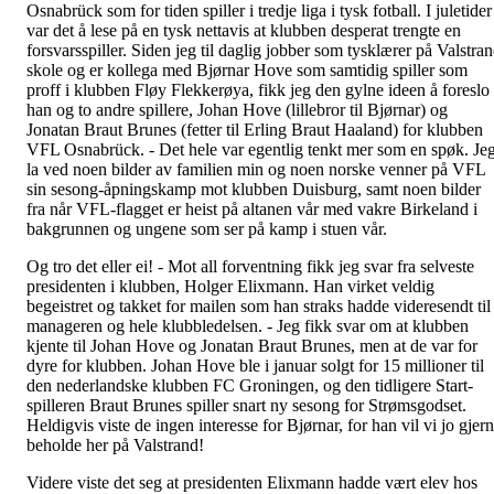
Osnabrück som for tiden spiller i tredje liga i tysk fotball. I juletider
var det å lese på en tysk nettavis at klubben desperat trengte en
forsvarsspiller. Siden jeg til daglig jobber som tysklærer på Valstra
skole og er kollega med Bjørnar Hove som samtidig spiller som
proff i klubben Fløy Flekkerøya, fikk jeg den gylne ideen å foreslo
han og to andre spillere, Johan Hove (lillebror til Bjørnar) og
Jonatan Braut Brunes (fetter til Erling Braut Haaland) for klubben
VFL Osnabrück. - Det hele var egentlig tenkt mer som en spøk. Je
la ved noen bilder av familien min og noen norske venner på VFL
sin sesong-åpningskamp mot klubben Duisburg, samt noen bilder
fra når VFL-flagget er heist på altanen vår med vakre Birkeland i
bakgrunnen og ungene som ser på kamp i stuen vår.
Og tro det eller ei! - Mot all forventning fikk jeg svar fra selveste
presidenten i klubben, Holger Elixmann. Han virket veldig
begeistret og takket for mailen som han straks hadde videresendt til
manageren og hele klubbledelsen. - Jeg fikk svar om at klubben
kjente til Johan Hove og Jonatan Braut Brunes, men at de var for
dyre for klubben. Johan Hove ble i januar solgt for 15 millioner til
den nederlandske klubben FC Groningen, og den tidligere Start-
spilleren Braut Brunes spiller snart ny sesong for Strømsgodset.
Heldigvis viste de ingen interesse for Bjørnar, for han vil vi jo gjer
beholde her på Valstrand!
Videre viste det seg at presidenten Elixmann hadde vært elev hos