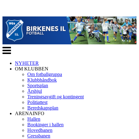
Veksle
navigasjon
NYHETER
OM KLUBBEN
Om fotballgruppa
Klubbhåndbok
Sportsplan
Årshjul
Treningsavgift og kontingent
Politiattest
Beredskapsplan
ARENAINFO
Hallen
Bookinger i hallen
Hovedbanen
Gressbanen