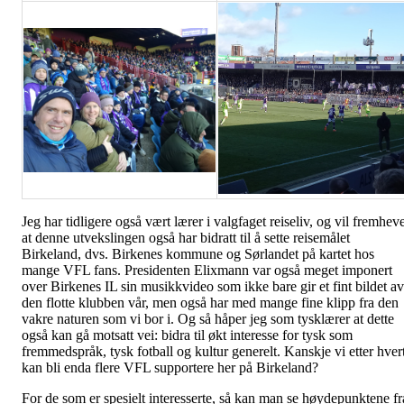
Jeg har tidligere også vært lærer i valgfaget reiseliv, og vil fremhev
at denne utvekslingen også har bidratt til å sette reisemålet
Birkeland, dvs. Birkenes kommune og Sørlandet på kartet hos
mange VFL fans. Presidenten Elixmann var også meget imponert
over Birkenes IL sin musikkvideo som ikke bare gir et fint bildet av
den flotte klubben vår, men også har med mange fine klipp fra den
vakre naturen som vi bor i. Og så håper jeg som tysklærer at dette
også kan gå motsatt vei: bidra til økt interesse for tysk som
fremmedspråk, tysk fotball og kultur generelt. Kanskje vi etter hver
kan bli enda flere VFL supportere her på Birkeland?
For de som er spesielt interesserte, så kan man se høydepunktene fr