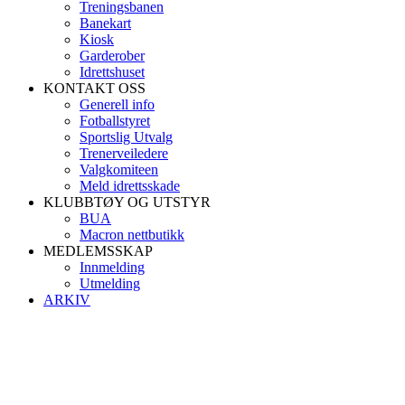
Treningsbanen
Banekart
Kiosk
Garderober
Idrettshuset
KONTAKT OSS
Generell info
Fotballstyret
Sportslig Utvalg
Trenerveiledere
Valgkomiteen
Meld idrettsskade
KLUBBTØY OG UTSTYR
BUA
Macron nettbutikk
MEDLEMSSKAP
Innmelding
Utmelding
ARKIV