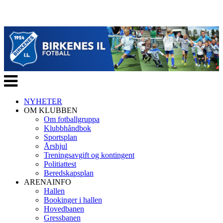
Veksle
navigasjon
NYHETER
OM KLUBBEN
Om fotballgruppa
Klubbhåndbok
Sportsplan
Årshjul
Treningsavgift og kontingent
Politiattest
Beredskapsplan
ARENAINFO
Hallen
Bookinger i hallen
Hovedbanen
Gressbanen