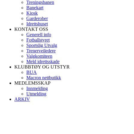
Treningsbanen
Banekart
Kiosk
Garderober
Idrettshuset
KONTAKT OSS
Generell info
Fotballstyret
Sportslig Utvalg
Trenerveiledere
Valgkomiteen
Meld idrettsskade
KLUBBTØY OG UTSTYR
BUA
Macron nettbutikk
MEDLEMSSKAP
Innmelding
Utmelding
ARKIV