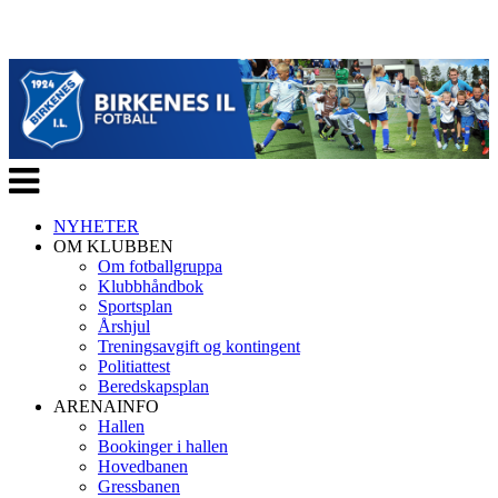
Veksle
navigasjon
NYHETER
OM KLUBBEN
Om fotballgruppa
Klubbhåndbok
Sportsplan
Årshjul
Treningsavgift og kontingent
Politiattest
Beredskapsplan
ARENAINFO
Hallen
Bookinger i hallen
Hovedbanen
Gressbanen