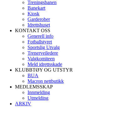
Treningsbanen
Banekart
Kiosk
Garderober
Idrettshuset
KONTAKT OSS
Generell info
Fotballstyret
Sportslig Utvalg
Trenerveiledere
Valgkomiteen
Meld idrettsskade
KLUBBTØY OG UTSTYR
BUA
Macron nettbutikk
MEDLEMSSKAP
Innmelding
Utmelding
ARKIV