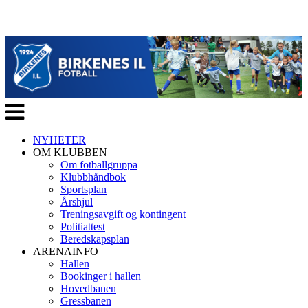
Veksle
navigasjon
NYHETER
OM KLUBBEN
Om fotballgruppa
Klubbhåndbok
Sportsplan
Årshjul
Treningsavgift og kontingent
Politiattest
Beredskapsplan
ARENAINFO
Hallen
Bookinger i hallen
Hovedbanen
Gressbanen