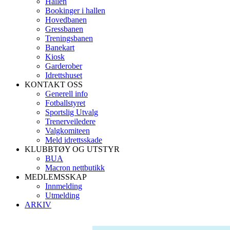
Hallen
Bookinger i hallen
Hovedbanen
Gressbanen
Treningsbanen
Banekart
Kiosk
Garderober
Idrettshuset
KONTAKT OSS
Generell info
Fotballstyret
Sportslig Utvalg
Trenerveiledere
Valgkomiteen
Meld idrettsskade
KLUBBTØY OG UTSTYR
BUA
Macron nettbutikk
MEDLEMSSKAP
Innmelding
Utmelding
ARKIV