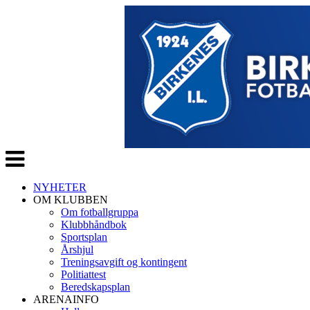
Veksle
navigasjon
NYHETER
OM KLUBBEN
Om fotballgruppa
Klubbhåndbok
Sportsplan
Årshjul
Treningsavgift og kontingent
Politiattest
Beredskapsplan
ARENAINFO