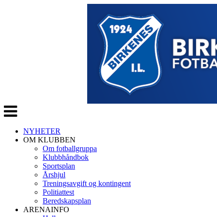
Veksle
navigasjon
NYHETER
OM KLUBBEN
Om fotballgruppa
Klubbhåndbok
Sportsplan
Årshjul
Treningsavgift og kontingent
Politiattest
Beredskapsplan
ARENAINFO