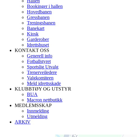
Hallen
Bookinger i hallen
Hovedbanen
Gressbanen
Treningsbanen
Banekart
Kiosk
Garderober
Idrettshuset
KONTAKT OSS
Generell info
Fotballstyret
Sportslig Utvalg
Trenerveiledere
Valgkomiteen
Meld idrettsskade
KLUBBTØY OG UTSTYR
BUA
Macron nettbutikk
MEDLEMSSKAP
Innmelding
Utmelding
ARKIV