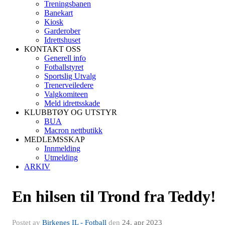
Treningsbanen
Banekart
Kiosk
Garderober
Idrettshuset
KONTAKT OSS
Generell info
Fotballstyret
Sportslig Utvalg
Trenerveiledere
Valgkomiteen
Meld idrettsskade
KLUBBTØY OG UTSTYR
BUA
Macron nettbutikk
MEDLEMSSKAP
Innmelding
Utmelding
ARKIV
En hilsen til Trond fra Teddy!
Postet av
Birkenes IL - Fotball
den
24. apr 2023