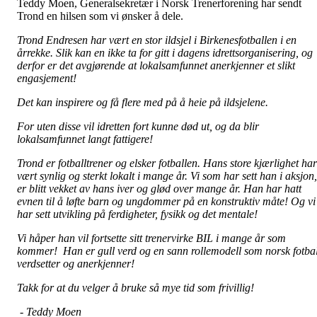
Teddy Moen, Generalsekretær i Norsk Trenerforening har sendt
Trond en hilsen som vi ønsker å dele.
Trond Endresen har vært en stor ildsjel i Birkenesfotballen i en
årrekke. Slik kan en ikke ta for gitt i dagens idrettsorganisering, og
derfor er det avgjørende at lokalsamfunnet anerkjenner et slikt
engasjement!
Det kan inspirere og få flere med på å heie på ildsjelene.
For uten disse vil idretten fort kunne død ut, og da blir
lokalsamfunnet langt fattigere!
Trond er fotballtrener og elsker fotballen. Hans store kjærlighet har
vært synlig og sterkt lokalt i mange år. Vi som har sett han i aksjon,
er blitt vekket av hans iver og glød over mange år. Han har hatt
evnen til å løfte barn og ungdommer på en konstruktiv måte! Og vi
har sett utvikling på ferdigheter, fysikk og det mentale!
Vi håper han vil fortsette sitt trenervirke BIL i mange år som
kommer! Han er gull verd og en sann rollemodell som norsk fotbal
verdsetter og anerkjenner!
Takk for at du velger å bruke så mye tid som frivillig!
- Teddy Moen