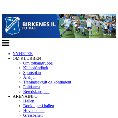
Veksle
navigasjon
NYHETER
OM KLUBBEN
Om fotballgruppa
Klubbhåndbok
Sportsplan
Årshjul
Treningsavgift og kontingent
Politiattest
Beredskapsplan
ARENAINFO
Hallen
Bookinger i hallen
Hovedbanen
Gressbanen