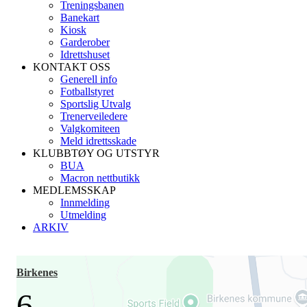
Treningsbanen
Banekart
Kiosk
Garderober
Idrettshuset
KONTAKT OSS
Generell info
Fotballstyret
Sportslig Utvalg
Trenerveiledere
Valgkomiteen
Meld idrettsskade
KLUBBTØY OG UTSTYR
BUA
Macron nettbutikk
MEDLEMSSKAP
Innmelding
Utmelding
ARKIV
Birkenes
6