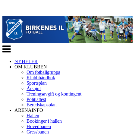
Veksle
navigasjon
NYHETER
OM KLUBBEN
Om fotballgruppa
Klubbhåndbok
Sportsplan
Årshjul
Treningsavgift og kontingent
Politiattest
Beredskapsplan
ARENAINFO
Hallen
Bookinger i hallen
Hovedbanen
Gressbanen