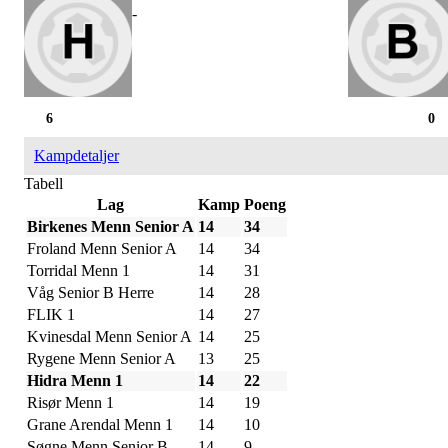
-
6
0
Kampdetaljer
Tabell
Lag
Kamp
Poeng
Birkenes Menn Senior A
14
34
Froland Menn Senior A
14
34
Torridal Menn 1
14
31
Våg Senior B Herre
14
28
FLIK 1
14
27
Kvinesdal Menn Senior A
14
25
Rygene Menn Senior A
13
25
Hidra Menn 1
14
22
Risør Menn 1
14
19
Grane Arendal Menn 1
14
10
Søgne Menn Senior B
14
9