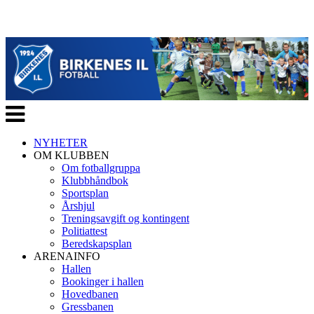
Veksle
navigasjon
NYHETER
OM KLUBBEN
Om fotballgruppa
Klubbhåndbok
Sportsplan
Årshjul
Treningsavgift og kontingent
Politiattest
Beredskapsplan
ARENAINFO
Hallen
Bookinger i hallen
Hovedbanen
Gressbanen