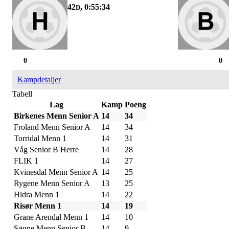
42
, 0:55:34
D
0
0
Kampdetaljer
Tabell
Lag
Kamp
Poeng
Birkenes Menn Senior A
14
34
Froland Menn Senior A
14
34
Torridal Menn 1
14
31
Våg Senior B Herre
14
28
FLIK 1
14
27
Kvinesdal Menn Senior A
14
25
Rygene Menn Senior A
13
25
Hidra Menn 1
14
22
Risør Menn 1
14
19
Grane Arendal Menn 1
14
10
Søgne Menn Senior B
14
9