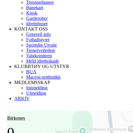
Treningsbanen
Banekart
Kiosk
Garderober
Idrettshuset
KONTAKT OSS
Generell info
Fotballstyret
Sportslig Utvalg
Trenerveiledere
Valgkomiteen
Meld idrettsskade
KLUBBTØY OG UTSTYR
BUA
Macron nettbutikk
MEDLEMSSKAP
Innmelding
Utmelding
ARKIV
Birkenes
0