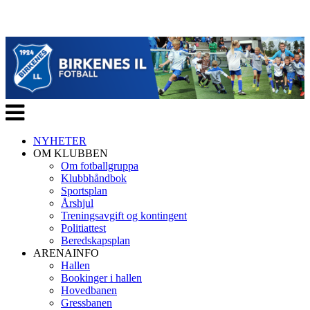
Veksle
navigasjon
NYHETER
OM KLUBBEN
Om fotballgruppa
Klubbhåndbok
Sportsplan
Årshjul
Treningsavgift og kontingent
Politiattest
Beredskapsplan
ARENAINFO
Hallen
Bookinger i hallen
Hovedbanen
Gressbanen