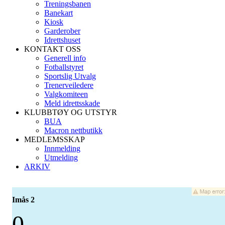
Treningsbanen
Banekart
Kiosk
Garderober
Idrettshuset
KONTAKT OSS
Generell info
Fotballstyret
Sportslig Utvalg
Trenerveiledere
Valgkomiteen
Meld idrettsskade
KLUBBTØY OG UTSTYR
BUA
Macron nettbutikk
MEDLEMSSKAP
Innmelding
Utmelding
ARKIV
Imås 2
0