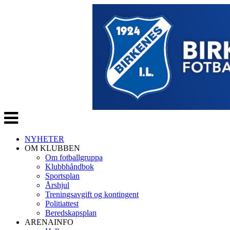
Veksle
navigasjon
NYHETER
OM KLUBBEN
Om fotballgruppa
Klubbhåndbok
Sportsplan
Årshjul
Treningsavgift og kontingent
Politiattest
Beredskapsplan
ARENAINFO