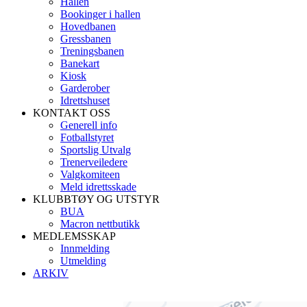
Hallen
Bookinger i hallen
Hovedbanen
Gressbanen
Treningsbanen
Banekart
Kiosk
Garderober
Idrettshuset
KONTAKT OSS
Generell info
Fotballstyret
Sportslig Utvalg
Trenerveiledere
Valgkomiteen
Meld idrettsskade
KLUBBTØY OG UTSTYR
BUA
Macron nettbutikk
MEDLEMSSKAP
Innmelding
Utmelding
ARKIV