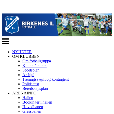
Veksle
navigasjon
NYHETER
OM KLUBBEN
Om fotballgruppa
Klubbhåndbok
Sportsplan
Årshjul
Treningsavgift og kontingent
Politiattest
Beredskapsplan
ARENAINFO
Hallen
Bookinger i hallen
Hovedbanen
Gressbanen