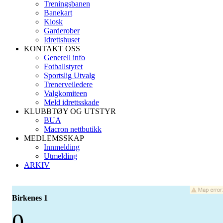
Treningsbanen
Banekart
Kiosk
Garderober
Idrettshuset
KONTAKT OSS
Generell info
Fotballstyret
Sportslig Utvalg
Trenerveiledere
Valgkomiteen
Meld idrettsskade
KLUBBTØY OG UTSTYR
BUA
Macron nettbutikk
MEDLEMSSKAP
Innmelding
Utmelding
ARKIV
Birkenes 1
0