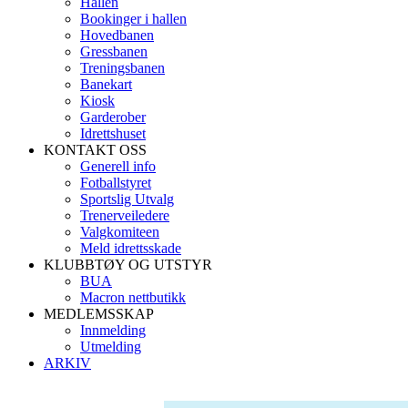
Hallen
Bookinger i hallen
Hovedbanen
Gressbanen
Treningsbanen
Banekart
Kiosk
Garderober
Idrettshuset
KONTAKT OSS
Generell info
Fotballstyret
Sportslig Utvalg
Trenerveiledere
Valgkomiteen
Meld idrettsskade
KLUBBTØY OG UTSTYR
BUA
Macron nettbutikk
MEDLEMSSKAP
Innmelding
Utmelding
ARKIV