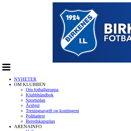
Veksle
navigasjon
NYHETER
OM KLUBBEN
Om fotballgruppa
Klubbhåndbok
Sportsplan
Årshjul
Treningsavgift og kontingent
Politiattest
Beredskapsplan
ARENAINFO