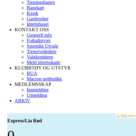
Treningsbanen
Banekart
Kiosk
Garderober
Idrettshuset
KONTAKT OSS
Generell info
Fotballstyret
Sportslig Utvalg
Trenerveiledere
Valgkomiteen
Meld idrettsskade
KLUBBTØY OG UTSTYR
BUA
Macron nettbutikk
MEDLEMSSKAP
Innmelding
Utmelding
ARKIV
Express/Lia Rød
0