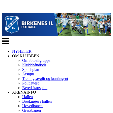
Veksle
navigasjon
NYHETER
OM KLUBBEN
Om fotballgruppa
Klubbhåndbok
Sportsplan
Årshjul
Treningsavgift og kontingent
Politiattest
Beredskapsplan
ARENAINFO
Hallen
Bookinger i hallen
Hovedbanen
Gressbanen