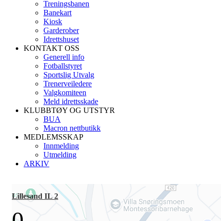
Treningsbanen
Banekart
Kiosk
Garderober
Idrettshuset
KONTAKT OSS
Generell info
Fotballstyret
Sportslig Utvalg
Trenerveiledere
Valgkomiteen
Meld idrettsskade
KLUBBTØY OG UTSTYR
BUA
Macron nettbutikk
MEDLEMSSKAP
Innmelding
Utmelding
ARKIV
Lillesand IL 2
0