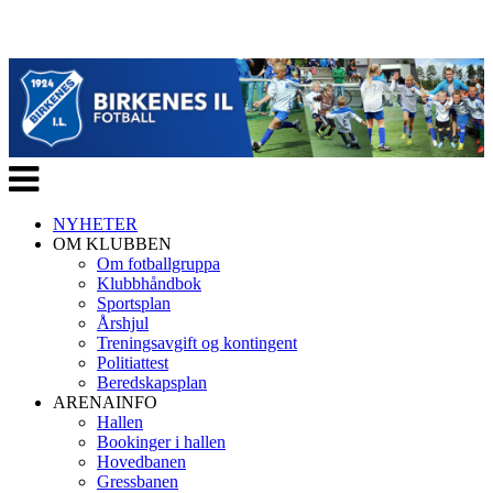
Veksle
navigasjon
NYHETER
OM KLUBBEN
Om fotballgruppa
Klubbhåndbok
Sportsplan
Årshjul
Treningsavgift og kontingent
Politiattest
Beredskapsplan
ARENAINFO
Hallen
Bookinger i hallen
Hovedbanen
Gressbanen