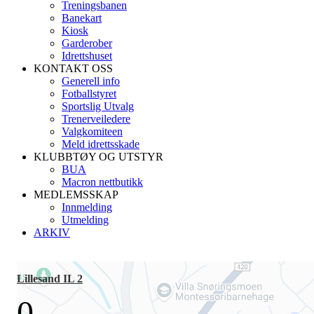
Treningsbanen
Banekart
Kiosk
Garderober
Idrettshuset
KONTAKT OSS
Generell info
Fotballstyret
Sportslig Utvalg
Trenerveiledere
Valgkomiteen
Meld idrettsskade
KLUBBTØY OG UTSTYR
BUA
Macron nettbutikk
MEDLEMSSKAP
Innmelding
Utmelding
ARKIV
Lillesand IL 2
0