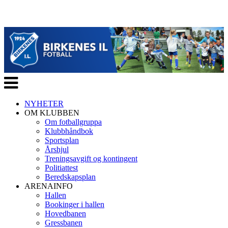
Veksle
navigasjon
NYHETER
OM KLUBBEN
Om fotballgruppa
Klubbhåndbok
Sportsplan
Årshjul
Treningsavgift og kontingent
Politiattest
Beredskapsplan
ARENAINFO
Hallen
Bookinger i hallen
Hovedbanen
Gressbanen