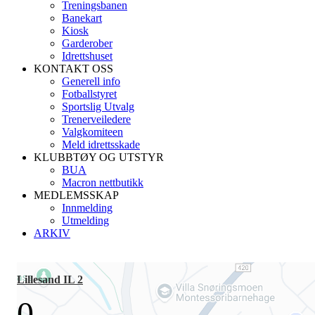
Treningsbanen
Banekart
Kiosk
Garderober
Idrettshuset
KONTAKT OSS
Generell info
Fotballstyret
Sportslig Utvalg
Trenerveiledere
Valgkomiteen
Meld idrettsskade
KLUBBTØY OG UTSTYR
BUA
Macron nettbutikk
MEDLEMSSKAP
Innmelding
Utmelding
ARKIV
Lillesand IL 2
0