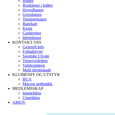
Hallen
Bookinger i hallen
Hovedbanen
Gressbanen
Treningsbanen
Banekart
Kiosk
Garderober
Idrettshuset
KONTAKT OSS
Generell info
Fotballstyret
Sportslig Utvalg
Trenerveiledere
Valgkomiteen
Meld idrettsskade
KLUBBTØY OG UTSTYR
BUA
Macron nettbutikk
MEDLEMSSKAP
Innmelding
Utmelding
ARKIV