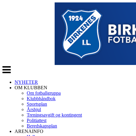
Veksle
navigasjon
NYHETER
OM KLUBBEN
Om fotballgruppa
Klubbhåndbok
Sportsplan
Årshjul
Treningsavgift og kontingent
Politiattest
Beredskapsplan
ARENAINFO